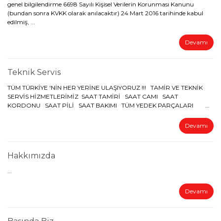
genel bilgilendirme 6698 Sayılı Kişisel Verilerin Korunması Kanunu
(bundan sonra KVKK olarak anılacaktır) 24 Mart 2016 tarihinde kabul
edilmiş, ...
Devamı
Teknik Servis
TÜM TÜRKİYE 'NİN HER YERİNE ULAŞIYORUZ !!! TAMİR VE TEKNİK
SERVİS HİZMETLERİMİZ SAAT TAMİRİ SAAT CAMI SAAT
KORDONU SAAT PİLİ SAAT BAKIMI TÜM YEDEK PARÇALARI ...
Devamı
Hakkımızda
...
Devamı