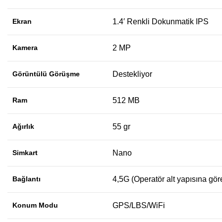
Ekran
1.4′ Renkli Dokunmatik IPS
Kamera
2 MP
Görüntülü Görüşme
Destekliyor
Ram
512 MB
Ağırlık
55 gr
Simkart
Nano
Bağlantı
4,5G (Operatör alt yapısına göre 
Konum Modu
GPS/LBS/WiFi