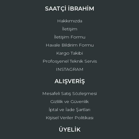
Ürün fiyatı diğer sitelerden daha pahalı.
SAATÇİ İBRAHİM
Bu ürüne benzer farklı alternatifler olmalı.
Hakkımızda
İletişim
İletişim Formu
Havale Bildirim Formu
Kargo Takibi
Gönder
Profosyenel Teknik Servis
INSTAGRAM
ALIŞVERİŞ
Mesafeli Satış Sözleşmesi
Gizlilik ve Güvenlik
İptal ve İade Şartları
Kişisel Veriler Politikası
ÜYELİK