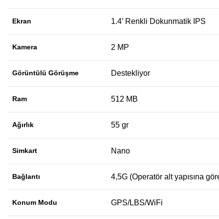
Ekran
1.4′ Renkli Dokunmatik IPS
Kamera
2 MP
Görüntülü Görüşme
Destekliyor
Ram
512 MB
Ağırlık
55 gr
Simkart
Nano
Bağlantı
4,5G (Operatör alt yapısına göre 
Konum Modu
GPS/LBS/WiFi