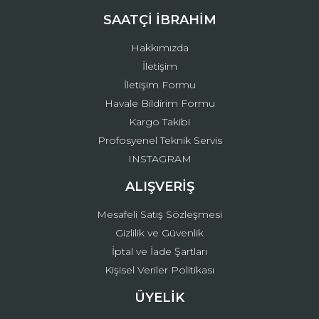
Ürün fiyatı diğer sitelerden daha pahalı.
SAATÇİ İBRAHİM
Bu ürüne benzer farklı alternatifler olmalı.
Hakkımızda
İletişim
İletişim Formu
Havale Bildirim Formu
Kargo Takibi
Gönder
Profosyenel Teknik Servis
INSTAGRAM
ALIŞVERİŞ
Mesafeli Satış Sözleşmesi
Gizlilik ve Güvenlik
İptal ve İade Şartları
Kişisel Veriler Politikası
ÜYELİK