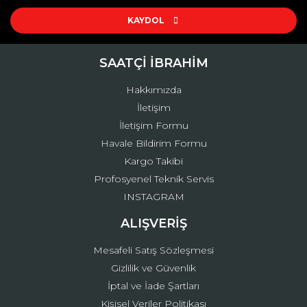
Ürün resmi kalitesiz, bozuk veya görüntülenemiyor.
Ürün açıklamasında eksik bilgiler bulunuyor.
KAYDOL
Ürün bilgilerinde hatalar bulunuyor.
Ürün fiyatı diğer sitelerden daha pahalı.
SAATÇİ İBRAHİM
Bu ürüne benzer farklı alternatifler olmalı.
Hakkımızda
İletişim
İletişim Formu
Havale Bildirim Formu
Kargo Takibi
Gönder
Profosyenel Teknik Servis
INSTAGRAM
ALIŞVERİŞ
Mesafeli Satış Sözleşmesi
Gizlilik ve Güvenlik
İptal ve İade Şartları
Kişisel Veriler Politikası