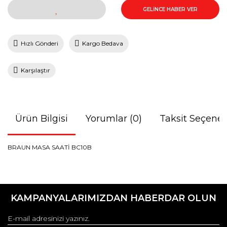
GELİNCE HABER VER
Hızlı Gönderi
Kargo Bedava
Karşılaştır
Ürün Bilgisi
Yorumlar (0)
Taksit Seçenek
BRAUN MASA SAATİ BC10B
Bu ürünün fiyat bilgisi, resim, ürün açıklamalarında ve diğer
konularda yetersiz gördüğünüz noktaları öneri formunu
Bu ürüne ilk yorumu siz yapın!
kullanarak tarafımıza iletebilirsiniz.
KAMPANYALARIMIZDAN HABERDAR OLUN
Görüş ve önerileriniz için teşekkür ederiz.
Yorum Yaz