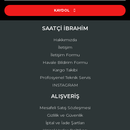
Ürün resmi kalitesiz, bozuk veya görüntülenemiyor.
Ürün açıklamasında eksik bilgiler bulunuyor.
KAYDOL
Ürün bilgilerinde hatalar bulunuyor.
Ürün fiyatı diğer sitelerden daha pahalı.
SAATÇİ İBRAHİM
Bu ürüne benzer farklı alternatifler olmalı.
Hakkımızda
İletişim
İletişim Formu
Havale Bildirim Formu
Kargo Takibi
Gönder
Profosyenel Teknik Servis
INSTAGRAM
ALIŞVERİŞ
Mesafeli Satış Sözleşmesi
Gizlilik ve Güvenlik
İptal ve İade Şartları