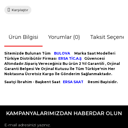
Karşılaştır
Ürün Bilgisi
Yorumlar (0)
Taksit Seçenek
Sitemizde Bulunan Tüm
BULOVA
Marka Saat Modelleri
Türkiye Distribütör Firması
ERSA TİC.A.Ş
Güvencesi
Altındadır.Sipariş Vereceğiniz Bu ürün 2 Yıl Garantili , Orjinal
Garanti Belgesi Ve Orjinal Kutusu İle Tüm Türkiye'nin Her
Noktasına Ücretsiz Kargo İle Gönderim Sağlanmaktadır.
Saatçi İbrahim - Başkent Saat
ERSA SAAT
Resmi Bayisidir.
Bu ürünün fiyat bilgisi, resim, ürün açıklamalarında ve diğer
konularda yetersiz gördüğünüz noktaları öneri formunu
Bu ürüne ilk yorumu siz yapın!
kullanarak tarafımıza iletebilirsiniz.
KAMPANYALARIMIZDAN HABERDAR OLUN
Görüş ve önerileriniz için teşekkür ederiz.
Yorum Yaz