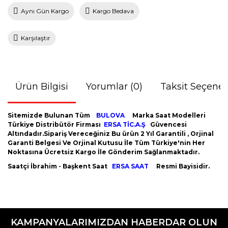
Aynı Gün Kargo
Kargo Bedava
Karşılaştır
Ürün Bilgisi
Yorumlar (0)
Taksit Seçenek
Sitemizde Bulunan Tüm
BULOVA
Marka Saat Modelleri
Türkiye Distribütör Firması
ERSA TİC.A.Ş
Güvencesi
Altındadır.Sipariş Vereceğiniz Bu ürün 2 Yıl Garantili , Orjinal
Garanti Belgesi Ve Orjinal Kutusu İle Tüm Türkiye'nin Her
Noktasına Ücretsiz Kargo İle Gönderim Sağlanmaktadır.
Saatçi İbrahim - Başkent Saat
ERSA SAAT
Resmi Bayisidir.
Bu ürünün fiyat bilgisi, resim, ürün açıklamalarında ve diğer
konularda yetersiz gördüğünüz noktaları öneri formunu
Bu ürüne ilk yorumu siz yapın!
kullanarak tarafımıza iletebilirsiniz.
KAMPANYALARIMIZDAN HABERDAR OLUN
Görüş ve önerileriniz için teşekkür ederiz.