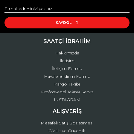
Yorum Yaz
Ürün resmi kalitesiz, bozuk veya görüntülenemiyor.
Ürün açıklamasında eksik bilgiler bulunuyor.
KAYDOL
Ürün bilgilerinde hatalar bulunuyor.
Ürün fiyatı diğer sitelerden daha pahalı.
SAATÇİ İBRAHİM
Bu ürüne benzer farklı alternatifler olmalı.
Hakkımızda
İletişim
İletişim Formu
Havale Bildirim Formu
Kargo Takibi
Gönder
Profosyenel Teknik Servis
INSTAGRAM
ALIŞVERİŞ
Mesafeli Satış Sözleşmesi
Gizlilik ve Güvenlik