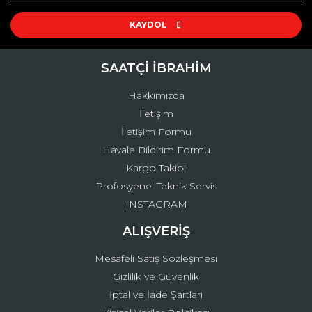
Ürün resmi kalitesiz, bozuk veya görüntülenemiyor.
Ürün açıklamasında eksik bilgiler bulunuyor.
KAYDOL
Ürün bilgilerinde hatalar bulunuyor.
Ürün fiyatı diğer sitelerden daha pahalı.
SAATÇİ İBRAHİM
Bu ürüne benzer farklı alternatifler olmalı.
Hakkımızda
İletişim
İletişim Formu
Havale Bildirim Formu
Kargo Takibi
Gönder
Profosyenel Teknik Servis
INSTAGRAM
ALIŞVERİŞ
Mesafeli Satış Sözleşmesi
Gizlilik ve Güvenlik
İptal ve İade Şartları