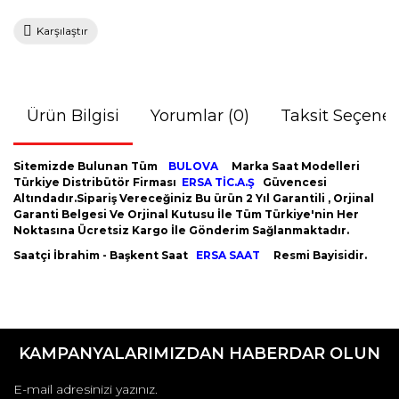
Karşılaştır
Ürün Bilgisi
Yorumlar (0)
Taksit Seçenek
Sitemizde Bulunan Tüm
BULOVA
Marka Saat Modelleri
Türkiye Distribütör Firması
ERSA TİC.A.Ş
Güvencesi
Altındadır.Sipariş Vereceğiniz Bu ürün 2 Yıl Garantili , Orjinal
Garanti Belgesi Ve Orjinal Kutusu İle Tüm Türkiye'nin Her
Noktasına Ücretsiz Kargo İle Gönderim Sağlanmaktadır.
Saatçi İbrahim - Başkent Saat
ERSA SAAT
Resmi Bayisidir.
Bu ürünün fiyat bilgisi, resim, ürün açıklamalarında ve diğer
konularda yetersiz gördüğünüz noktaları öneri formunu
Bu ürüne ilk yorumu siz yapın!
kullanarak tarafımıza iletebilirsiniz.
KAMPANYALARIMIZDAN HABERDAR OLUN
Görüş ve önerileriniz için teşekkür ederiz.
Yorum Yaz