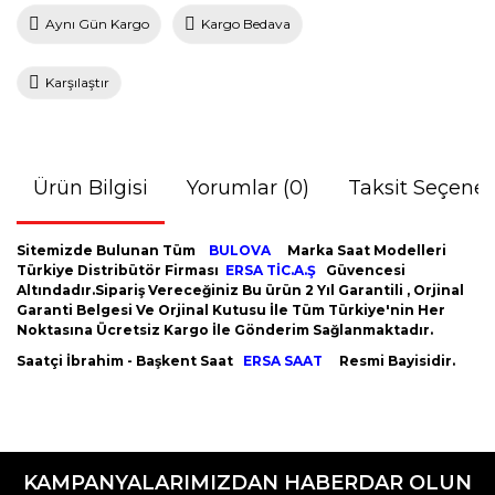
Aynı Gün Kargo
Kargo Bedava
Karşılaştır
Ürün Bilgisi
Yorumlar (0)
Taksit Seçenek
Sitemizde Bulunan Tüm
BULOVA
Marka Saat Modelleri
Türkiye Distribütör Firması
ERSA TİC.A.Ş
Güvencesi
Altındadır.Sipariş Vereceğiniz Bu ürün 2 Yıl Garantili , Orjinal
Garanti Belgesi Ve Orjinal Kutusu İle Tüm Türkiye'nin Her
Noktasına Ücretsiz Kargo İle Gönderim Sağlanmaktadır.
Saatçi İbrahim - Başkent Saat
ERSA SAAT
Resmi Bayisidir.
Bu ürünün fiyat bilgisi, resim, ürün açıklamalarında ve diğer
konularda yetersiz gördüğünüz noktaları öneri formunu
Bu ürüne ilk yorumu siz yapın!
kullanarak tarafımıza iletebilirsiniz.
KAMPANYALARIMIZDAN HABERDAR OLUN
Görüş ve önerileriniz için teşekkür ederiz.