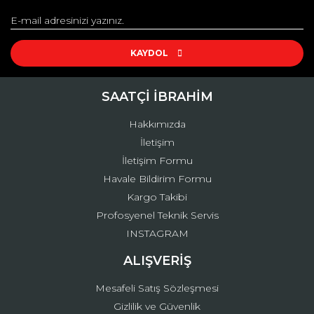
Yorum Yaz
Ürün resmi kalitesiz, bozuk veya görüntülenemiyor.
Ürün açıklamasında eksik bilgiler bulunuyor.
KAYDOL
Ürün bilgilerinde hatalar bulunuyor.
Ürün fiyatı diğer sitelerden daha pahalı.
SAATÇİ İBRAHİM
Bu ürüne benzer farklı alternatifler olmalı.
Hakkımızda
İletişim
İletişim Formu
Havale Bildirim Formu
Kargo Takibi
Gönder
Profosyenel Teknik Servis
INSTAGRAM
ALIŞVERİŞ
Mesafeli Satış Sözleşmesi
Gizlilik ve Güvenlik