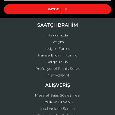
Ürün resmi kalitesiz, bozuk veya görüntülenemiyor.
Ürün açıklamasında eksik bilgiler bulunuyor.
KAYDOL
Ürün bilgilerinde hatalar bulunuyor.
Ürün fiyatı diğer sitelerden daha pahalı.
SAATÇİ İBRAHİM
Bu ürüne benzer farklı alternatifler olmalı.
Hakkımızda
İletişim
İletişim Formu
Havale Bildirim Formu
Kargo Takibi
Gönder
Profosyenel Teknik Servis
INSTAGRAM
ALIŞVERİŞ
Mesafeli Satış Sözleşmesi
Gizlilik ve Güvenlik
İptal ve İade Şartları