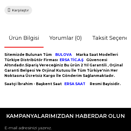
Karşılaştır
Ürün Bilgisi
Yorumlar (0)
Taksit Seçenek
Sitemizde Bulunan Tüm
BULOVA
Marka Saat Modelleri
Türkiye Distribütör Firması
ERSA TİC.A.Ş
Güvencesi
Altındadır.Sipariş Vereceğiniz Bu ürün 2 Yıl Garantili , Orjinal
Garanti Belgesi Ve Orjinal Kutusu İle Tüm Türkiye'nin Her
Noktasına Ücretsiz Kargo İle Gönderim Sağlanmaktadır.
Saatçi İbrahim - Başkent Saat
ERSA SAAT
Resmi Bayisidir.
Bu ürünün fiyat bilgisi, resim, ürün açıklamalarında ve diğer
konularda yetersiz gördüğünüz noktaları öneri formunu
Bu ürüne ilk yorumu siz yapın!
kullanarak tarafımıza iletebilirsiniz.
KAMPANYALARIMIZDAN HABERDAR OLUN
Görüş ve önerileriniz için teşekkür ederiz.
Yorum Yaz