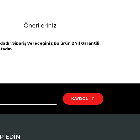
Önerileriniz
adır.Sipariş Vereceğiniz Bu ürün 2 Yıl Garantili ,
tadır.
rak tarafımıza iletebilirsiniz.
KAYDOL
İP EDİN