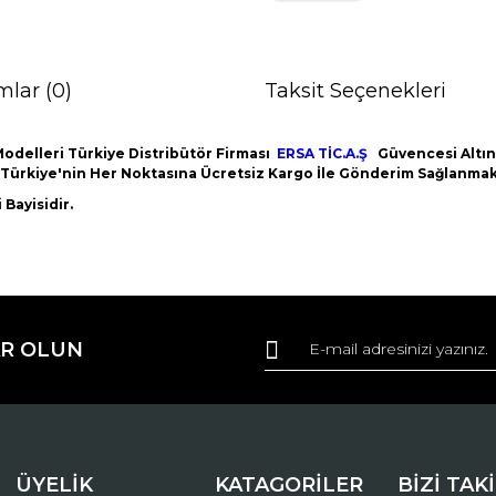
mlar (0)
Taksit Seçenekleri
odelleri Türkiye Distribütör Firması
ERSA TİC.A.Ş
Güvencesi Altınd
m Türkiye'nin Her Noktasına Ücretsiz Kargo İle Gönderim Sağlanmak
Bayisidir.
da ve diğer konularda yetersiz gördüğünüz noktaları öneri formunu kullana
Bu ürüne ilk yorumu siz yapın!
R OLUN
r.
Yorum Yaz
ÜYELİK
KATAGORİLER
BİZİ TAK