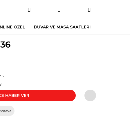
NLİNE ÖZEL
DUVAR VE MASA SAATLERİ
36
36
y
CE HABER VER
Bedava