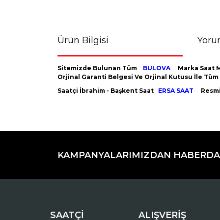
Ürün Bilgisi
Yoru
Sitemizde Bulunan Tüm
BULOVA
Marka Saat M
Orjinal Garanti Belgesi Ve Orjinal Kutusu İle Tü
Saatçi İbrahim - Başkent Saat
ERSA SAAT
Resmi 
Bu ürünün fiyat bilgisi, resim, ürün açıklamaların
Görüş ve önerileriniz için teşekkür ederiz.
KAMPANYALARIMIZDAN HABERDA
Ürün resmi kalitesiz, bozuk veya görüntülenemiyo
Ürün açıklamasında eksik bilgiler bulunuyor.
Ürün bilgilerinde hatalar bulunuyor.
Ürün fiyatı diğer sitelerden daha pahalı.
Bu ürüne benzer farklı alternatifler olmalı.
SAATÇİ
ALIŞVERİŞ