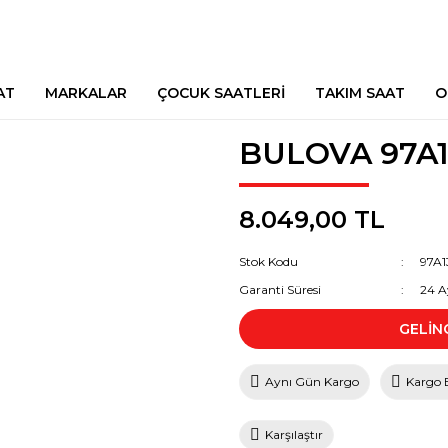
AT
MARKALAR
ÇOCUK SAATLERİ
TAKIM SAAT
O
BULOVA 97A1
8.049,00 TL
Stok Kodu
97A1
Garanti Süresi
24 A
GELİN
Aynı Gün Kargo
Kargo 
Karşılaştır