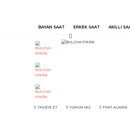
BAYAN SAAT
ERKEK SAAT
AKILLI SA
TAVSİYE ET
YORUM YAZ
FİYAT ALARMI