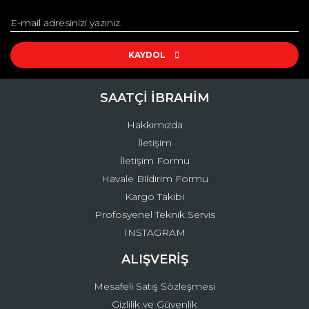
Görüş ve önerileriniz için teşekkür ederiz.
Yorum Yaz
Ürün resmi kalitesiz, bozuk veya görüntülenemiyor.
Ürün açıklamasında eksik bilgiler bulunuyor.
KAYDOL
Ürün bilgilerinde hatalar bulunuyor.
Ürün fiyatı diğer sitelerden daha pahalı.
SAATÇİ İBRAHİM
Bu ürüne benzer farklı alternatifler olmalı.
Hakkımızda
İletişim
İletişim Formu
Havale Bildirim Formu
Kargo Takibi
Gönder
Profosyenel Teknik Servis
INSTAGRAM
ALIŞVERİŞ
Mesafeli Satış Sözleşmesi
Gizlilik ve Güvenlik