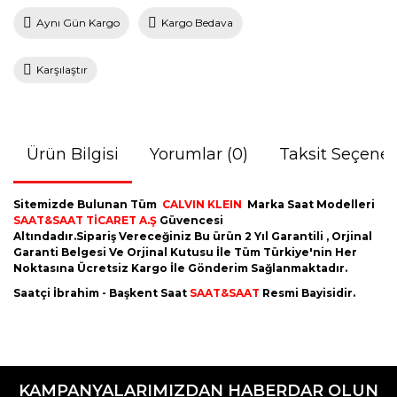
Aynı Gün Kargo
Kargo Bedava
Karşılaştır
Ürün Bilgisi
Yorumlar (0)
Taksit Seçenek
Sitemizde Bulunan Tüm
CALVIN KLEIN
Marka Saat Modelleri
SAAT&SAAT TİCARET A.Ş
Güvencesi
Altındadır.Sipariş Vereceğiniz Bu ürün 2 Yıl Garantili , Orjinal
Garanti Belgesi Ve Orjinal Kutusu İle Tüm Türkiye'nin Her
Noktasına Ücretsiz Kargo İle Gönderim Sağlanmaktadır.
Saatçi İbrahim - Başkent Saat
SAAT&SAAT
Resmi Bayisidir.
Bu ürünün fiyat bilgisi, resim, ürün açıklamalarında ve diğer
konularda yetersiz gördüğünüz noktaları öneri formunu
Bu ürüne ilk yorumu siz yapın!
kullanarak tarafımıza iletebilirsiniz.
KAMPANYALARIMIZDAN HABERDAR OLUN