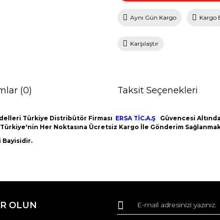
Aynı Gün Kargo
Kargo 
Karşılaştır
mlar (0)
Taksit Seçenekleri
elleri Türkiye Distribütör Firması
ERSA TİC.A.Ş
Güvencesi Altındad
m Türkiye'nin Her Noktasına Ücretsiz Kargo İle Gönderim Sağlanmak
Bayisidir.
da ve diğer konularda yetersiz gördüğünüz noktaları öneri formunu kullana
Bu ürüne ilk yorumu siz yapın!
R OLUN
r.
Yorum Yaz