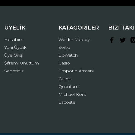
ÜYELİK
KATAGORİLER
BİZİ TAK
Hesabım
Welder Moody
Yeni Üyelik
Seiko
Üye Girişi
UpWatch
Şifremi Unuttum
Casio
Gönder
Sepetiniz
Emporio Armani
Guess
Quantum
Michael Kors
Lacoste