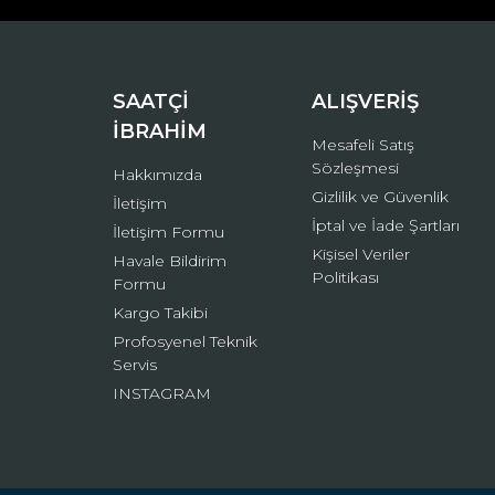
Ürün bilgilerinde hatalar bulunuyor.
Ürün fiyatı diğer sitelerden daha pahalı.
Bu ürüne benzer farklı alternatifler olmalı.
SAATÇİ
ALIŞVERİŞ
İBRAHİM
Mesafeli Satış
Sözleşmesi
Hakkımızda
Gizlilik ve Güvenlik
İletişim
İptal ve İade Şartları
İletişim Formu
Kişisel Veriler
Havale Bildirim
Politikası
Formu
Kargo Takibi
Profosyenel Teknik
Servis
INSTAGRAM