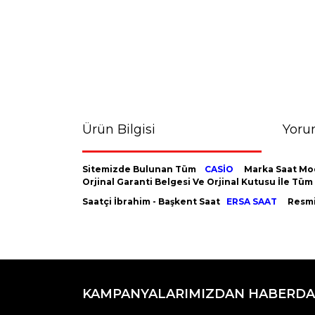
Ürün Bilgisi
Yoru
Sitemizde Bulunan Tüm
CASİO
Marka Saat Mod
Orjinal Garanti Belgesi Ve Orjinal Kutusu İle Tü
Saatçi İbrahim - Başkent Saat
ERSA SAAT
Resmi 
Bu ürünün fiyat bilgisi, resim, ürün açıklamaların
Görüş ve önerileriniz için teşekkür ederiz.
KAMPANYALARIMIZDAN HABERDA
Ürün resmi kalitesiz, bozuk veya görüntülenemiyo
Ürün açıklamasında eksik bilgiler bulunuyor.