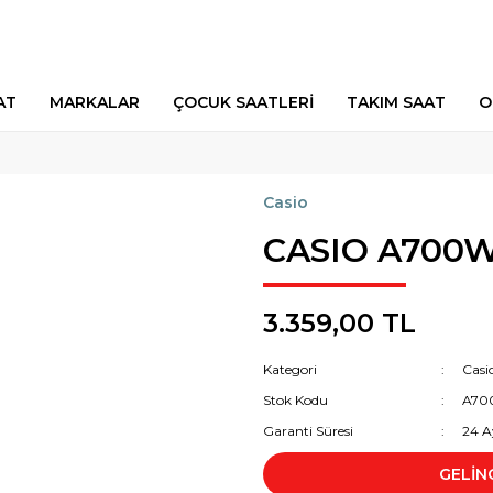
AT
MARKALAR
ÇOCUK SAATLERİ
TAKIM SAAT
O
Casio
CASIO A700W
3.359,00 TL
Kategori
Casi
Stok Kodu
A70
Garanti Süresi
24 A
GELİN