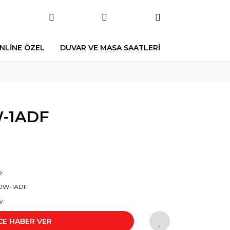
NLİNE ÖZEL
DUVAR VE MASA SAATLERİ
-1ADF
o
0W-1ADF
y
CE HABER VER