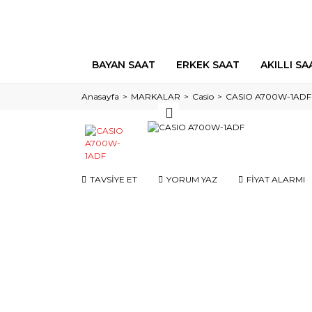
BAYAN SAAT
ERKEK SAAT
AKILLI SA
Anasayfa
MARKALAR
Casio
CASIO A700W-1ADF
TAVSİYE ET
YORUM YAZ
FİYAT ALARMI