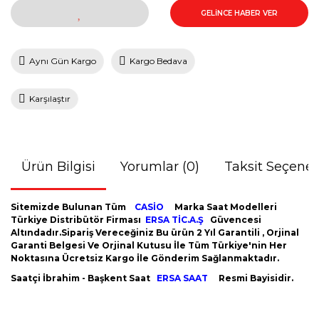
GELİNCE HABER VER
Aynı Gün Kargo
Kargo Bedava
Karşılaştır
Ürün Bilgisi
Yorumlar (0)
Taksit Seçenek
Sitemizde Bulunan Tüm
CASİO
Marka Saat Modelleri
Türkiye Distribütör Firması
ERSA TİC.A.Ş
Güvencesi
Altındadır.Sipariş Vereceğiniz Bu ürün 2 Yıl Garantili , Orjinal
Garanti Belgesi Ve Orjinal Kutusu İle Tüm Türkiye'nin Her
Noktasına Ücretsiz Kargo İle Gönderim Sağlanmaktadır.
Saatçi İbrahim - Başkent Saat
ERSA SAAT
Resmi Bayisidir.