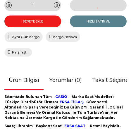
SEPETE EKLE
HIZLI SATIN AL
Aynı Gün Kargo
Kargo Bedava
Karşılaştır
Ürün Bilgisi
Yorumlar (0)
Taksit Seçenek
Sitemizde Bulunan Tüm
CASİO
Marka Saat Modelleri
Türkiye Distribütör Firması
ERSA TİC.A.Ş
Güvencesi
Altındadır.Sipariş Vereceğiniz Bu ürün 2 Yıl Garantili , Orjinal
Garanti Belgesi Ve Orjinal Kutusu İle Tüm Türkiye'nin Her
Noktasına Ücretsiz Kargo İle Gönderim Sağlanmaktadır.
Saatçi İbrahim - Başkent Saat
ERSA SAAT
Resmi Bayisidir.