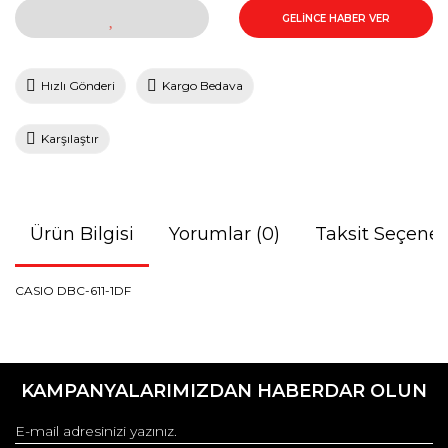
GELİNCE HABER VER
Hızlı Gönderi
Kargo Bedava
Karşılaştır
Ürün Bilgisi
Yorumlar (0)
Taksit Seçenek
CASIO DBC-611-1DF
Bu ürünün fiyat bilgisi, resim, ürün açıklamalarında ve diğer
konularda yetersiz gördüğünüz noktaları öneri formunu
Bu ürüne ilk yorumu siz yapın!
kullanarak tarafımıza iletebilirsiniz.
KAMPANYALARIMIZDAN HABERDAR OLUN
Görüş ve önerileriniz için teşekkür ederiz.
Yorum Yaz