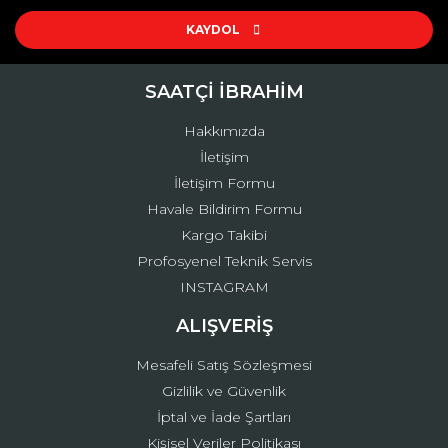
Ürün resmi kalitesiz, bozuk veya görüntülenemiyor.
Ürün açıklamasında eksik bilgiler bulunuyor.
KAYDOL
Ürün bilgilerinde hatalar bulunuyor.
Ürün fiyatı diğer sitelerden daha pahalı.
SAATÇİ İBRAHİM
Bu ürüne benzer farklı alternatifler olmalı.
Hakkımızda
İletişim
İletişim Formu
Havale Bildirim Formu
Kargo Takibi
Gönder
Profosyenel Teknik Servis
INSTAGRAM
ALIŞVERİŞ
Mesafeli Satış Sözleşmesi
Gizlilik ve Güvenlik
İptal ve İade Şartları
Kişisel Veriler Politikası