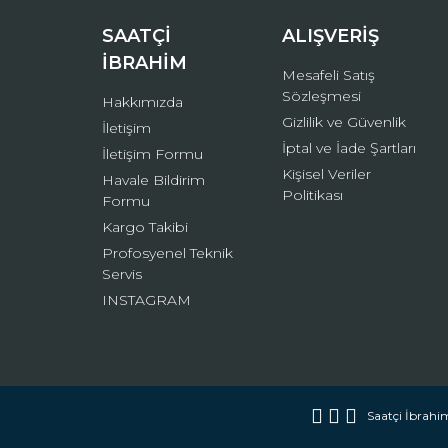
Bu ürüne benzer farklı alternatifler olmalı.
SAATÇİ
ALIŞVERİŞ
İBRAHİM
Mesafeli Satış
Sözleşmesi
Hakkımızda
Gizlilik ve Güvenlik
İletişim
İptal ve İade Şartları
İletişim Formu
Kişisel Veriler
Havale Bildirim
Politikası
Formu
Kargo Takibi
Profosyenel Teknik
Servis
INSTAGRAM
Saatçi İbrahim