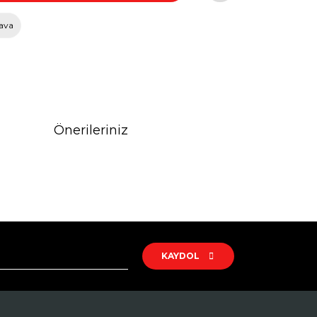
ava
Önerileriniz
rak tarafımıza iletebilirsiniz.
KAYDOL