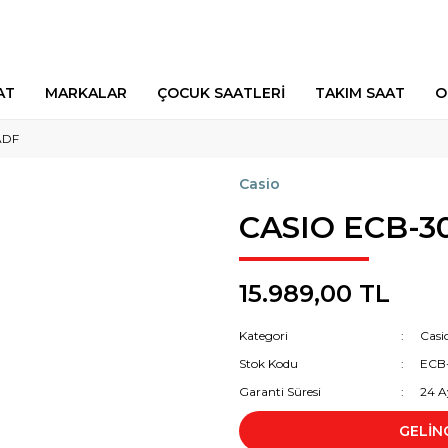
AT
MARKALAR
ÇOCUK SAATLERİ
TAKIM SAAT
O
ADF
Casio
CASIO ECB-3
15.989,00 TL
Kategori
Casi
Stok Kodu
ECB
Garanti Süresi
24 A
GELİN