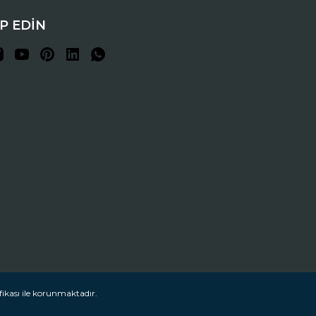
İP EDİN
fikası ile korunmaktadır.