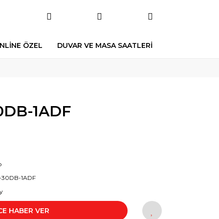
NLİNE ÖZEL
DUVAR VE MASA SAATLERİ
0DB-1ADF
o
-30DB-1ADF
y
CE HABER VER