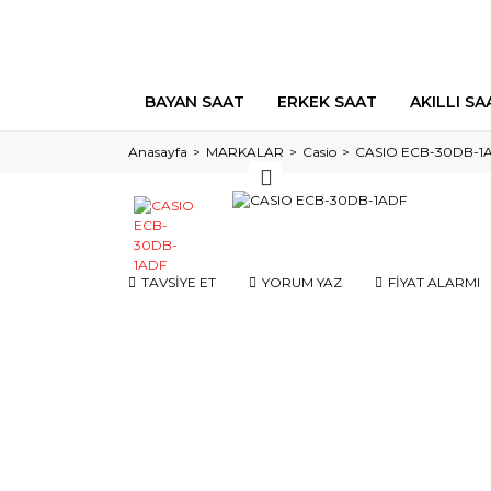
BAYAN SAAT
ERKEK SAAT
AKILLI SA
Anasayfa
MARKALAR
Casio
CASIO ECB-30DB-1
TAVSİYE ET
YORUM YAZ
FİYAT ALARMI