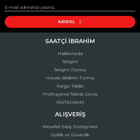
Yorum Yaz
Ürün resmi kalitesiz, bozuk veya görüntülenemiyor.
Ürün açıklamasında eksik bilgiler bulunuyor.
KAYDOL
Ürün bilgilerinde hatalar bulunuyor.
Ürün fiyatı diğer sitelerden daha pahalı.
SAATÇİ İBRAHİM
Bu ürüne benzer farklı alternatifler olmalı.
Hakkımızda
İletişim
İletişim Formu
Havale Bildirim Formu
Kargo Takibi
Gönder
Profosyenel Teknik Servis
INSTAGRAM
ALIŞVERİŞ
Mesafeli Satış Sözleşmesi
Gizlilik ve Güvenlik