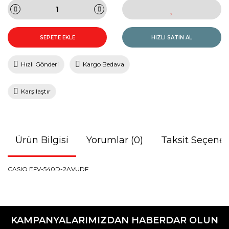
SEPETE EKLE
HIZLI SATIN AL
Hızlı Gönderi
Kargo Bedava
Karşılaştır
Ürün Bilgisi
Yorumlar (0)
Taksit Seçenek
CASIO EFV-540D-2AVUDF
Bu ürünün fiyat bilgisi, resim, ürün açıklamalarında ve diğer
konularda yetersiz gördüğünüz noktaları öneri formunu
Bu ürüne ilk yorumu siz yapın!
kullanarak tarafımıza iletebilirsiniz.
KAMPANYALARIMIZDAN HABERDAR OLUN
Görüş ve önerileriniz için teşekkür ederiz.