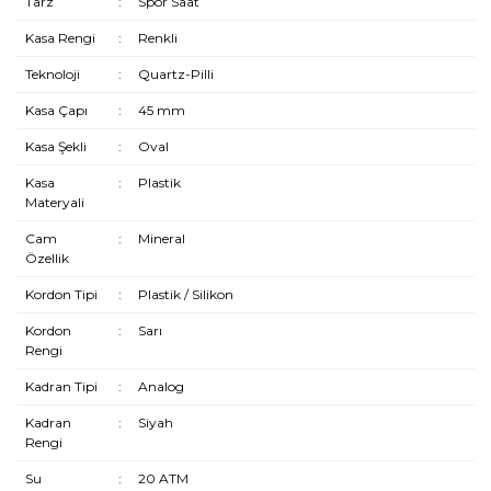
Tarz
:
Spor Saat
Kasa Rengi
:
Renkli
Teknoloji
:
Quartz-Pilli
Kasa Çapı
:
45 mm
Kasa Şekli
:
Oval
Kasa
:
Plastik
Materyali
Cam
:
Mineral
Özellik
Kordon Tipi
:
Plastik / Silikon
Kordon
:
Sarı
Rengi
Kadran Tipi
:
Analog
Kadran
:
Siyah
Rengi
Su
:
20 ATM