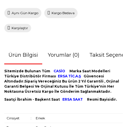
Aynı Gün Kargo
Kargo Bedava
Karşılaştır
Ürün Bilgisi
Yorumlar (0)
Taksit Seçenek
Sitemizde Bulunan Tüm
CASİO
Marka Saat Modelleri
Türkiye Distribütör Firması
ERSA TİC.A.Ş
Güvencesi
Altındadır.Sipariş Vereceğiniz Bu ürün 2 Yıl Garantili , Orjinal
Garanti Belgesi Ve Orjinal Kutusu İle Tüm Türkiye'nin Her
Noktasına Ücretsiz Kargo İle Gönderim Sağlanmaktadır.
Saatçi İbrahim - Başkent Saat
ERSA SAAT
Resmi Bayisidir.
Cinsiyet
:
Erkek