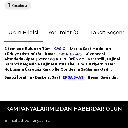
Karşılaştır
Ürün Bilgisi
Yorumlar (0)
Taksit Seçenek
Sitemizde Bulunan Tüm
CASİO
Marka Saat Modelleri
Türkiye Distribütör Firması
ERSA TİC.A.Ş
Güvencesi
Altındadır.Sipariş Vereceğiniz Bu ürün 2 Yıl Garantili , Orjinal
Garanti Belgesi Ve Orjinal Kutusu İle Tüm Türkiye'nin Her
Noktasına Ücretsiz Kargo İle Gönderim Sağlanmaktadır.
Saatçi İbrahim - Başkent Saat
ERSA SAAT
Resmi Bayisidir.
Bu ürünün fiyat bilgisi, resim, ürün açıklamalarında ve diğer
konularda yetersiz gördüğünüz noktaları öneri formunu
Bu ürüne ilk yorumu siz yapın!
kullanarak tarafımıza iletebilirsiniz.
KAMPANYALARIMIZDAN HABERDAR OLUN
Görüş ve önerileriniz için teşekkür ederiz.
Yorum Yaz
Ürün resmi kalitesiz, bozuk veya görüntülenemiyor.