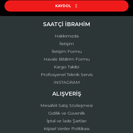
Ürün açıklamasında eksik bilgiler bulunuyor.
KAYDOL
Ürün bilgilerinde hatalar bulunuyor.
Ürün fiyatı diğer sitelerden daha pahalı.
SAATÇİ İBRAHİM
Bu ürüne benzer farklı alternatifler olmalı.
Hakkımızda
İletişim
İletişim Formu
Havale Bildirim Formu
Kargo Takibi
Gönder
Profosyenel Teknik Servis
INSTAGRAM
ALIŞVERİŞ
Mesafeli Satış Sözleşmesi
Gizlilik ve Güvenlik
İptal ve İade Şartları
Kişisel Veriler Politikası