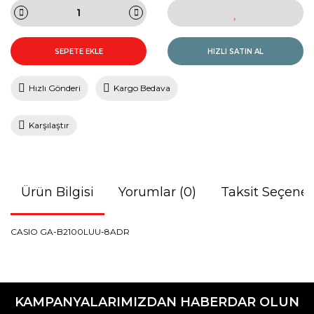
SEPETE EKLE
HIZLI SATIN AL
Hızlı Gönderi
Kargo Bedava
Karşılaştır
Ürün Bilgisi
Yorumlar (0)
Taksit Seçenek
CASIO GA-B2100LUU-8ADR
Bu ürünün fiyat bilgisi, resim, ürün açıklamalarında ve diğer
konularda yetersiz gördüğünüz noktaları öneri formunu
Bu ürüne ilk yorumu siz yapın!
kullanarak tarafımıza iletebilirsiniz.
KAMPANYALARIMIZDAN HABERDAR OLUN
Görüş ve önerileriniz için teşekkür ederiz.