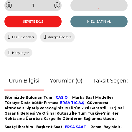
SEPETE EKLE
HIZLI SATIN AL
Hızlı Gönderi
Kargo Bedava
Karşılaştır
Ürün Bilgisi
Yorumlar (0)
Taksit Seçenek
Sitemizde Bulunan Tüm
CASİO
Marka Saat Modelleri
Türkiye Distribütör Firması
ERSA TİC.A.Ş
Güvencesi
Altındadır.Sipariş Vereceğiniz Bu ürün 2 Yıl Garantili , Orjinal
Garanti Belgesi Ve Orjinal Kutusu İle Tüm Türkiye'nin Her
Noktasına Ücretsiz Kargo İle Gönderim Sağlanmaktadır.
Saatçi İbrahim - Başkent Saat
ERSA SAAT
Resmi Bayisidir.