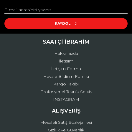
Görüş ve önerileriniz için teşekkür ederiz.
Yorum Yaz
Ürün resmi kalitesiz, bozuk veya görüntülenemiyor.
Ürün açıklamasında eksik bilgiler bulunuyor.
KAYDOL
Ürün bilgilerinde hatalar bulunuyor.
Ürün fiyatı diğer sitelerden daha pahalı.
SAATÇİ İBRAHİM
Bu ürüne benzer farklı alternatifler olmalı.
Hakkımızda
İletişim
İletişim Formu
Havale Bildirim Formu
Kargo Takibi
Gönder
Profosyenel Teknik Servis
INSTAGRAM
ALIŞVERİŞ
Mesafeli Satış Sözleşmesi
Gizlilik ve Güvenlik