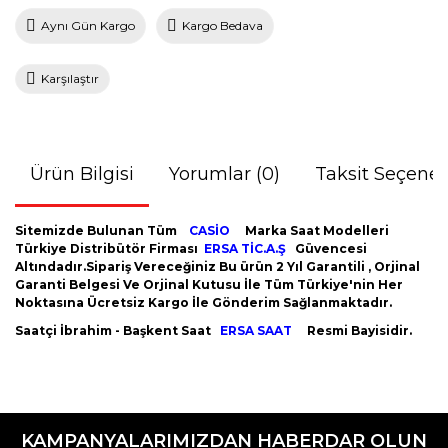
Aynı Gün Kargo
Kargo Bedava
Karşılaştır
Ürün Bilgisi
Yorumlar (0)
Taksit Seçenek
Sitemizde Bulunan Tüm
CASİO
Marka Saat Modelleri
Türkiye Distribütör Firması
ERSA TİC.A.Ş
Güvencesi
Altındadır.Sipariş Vereceğiniz Bu ürün 2 Yıl Garantili , Orjinal
Garanti Belgesi Ve Orjinal Kutusu İle Tüm Türkiye'nin Her
Noktasına Ücretsiz Kargo İle Gönderim Sağlanmaktadır.
Saatçi İbrahim - Başkent Saat
ERSA SAAT
Resmi Bayisidir.
Bu ürünün fiyat bilgisi, resim, ürün açıklamalarında ve diğer
konularda yetersiz gördüğünüz noktaları öneri formunu
Bu ürüne ilk yorumu siz yapın!
kullanarak tarafımıza iletebilirsiniz.
KAMPANYALARIMIZDAN HABERDAR OLUN