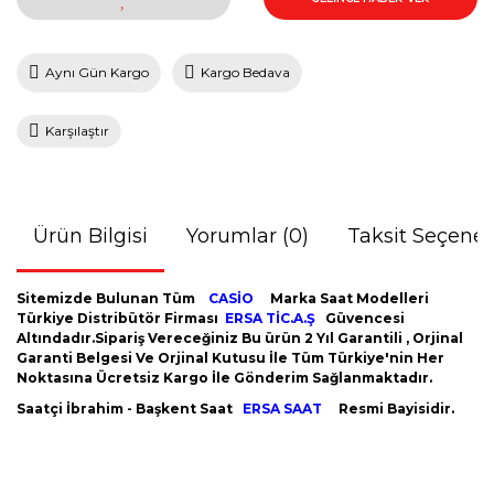
Aynı Gün Kargo
Kargo Bedava
Karşılaştır
Ürün Bilgisi
Yorumlar (0)
Taksit Seçenek
Sitemizde Bulunan Tüm
CASİO
Marka Saat Modelleri
Türkiye Distribütör Firması
ERSA TİC.A.Ş
Güvencesi
Altındadır.Sipariş Vereceğiniz Bu ürün 2 Yıl Garantili , Orjinal
Garanti Belgesi Ve Orjinal Kutusu İle Tüm Türkiye'nin Her
Noktasına Ücretsiz Kargo İle Gönderim Sağlanmaktadır.
Saatçi İbrahim - Başkent Saat
ERSA SAAT
Resmi Bayisidir.
Bu ürünün fiyat bilgisi, resim, ürün açıklamalarında ve diğer