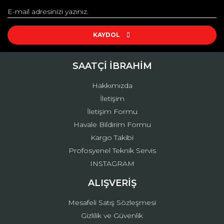
Yorum Yaz
Ürün resmi kalitesiz, bozuk veya görüntülenemiyor.
Ürün açıklamasında eksik bilgiler bulunuyor.
KAYDOL
Ürün bilgilerinde hatalar bulunuyor.
Ürün fiyatı diğer sitelerden daha pahalı.
SAATÇİ İBRAHİM
Bu ürüne benzer farklı alternatifler olmalı.
Hakkımızda
İletişim
İletişim Formu
Havale Bildirim Formu
Kargo Takibi
Gönder
Profosyenel Teknik Servis
INSTAGRAM
ALIŞVERİŞ
Mesafeli Satış Sözleşmesi
Gizlilik ve Güvenlik