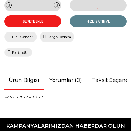
SEPETE EKLE
HIZLI SATIN AL
Hızlı Gönderi
Kargo Bedava
Karşılaştır
Ürün Bilgisi
Yorumlar (0)
Taksit Seçenek
CASIO GBD-300-7DR
Bu ürünün fiyat bilgisi, resim, ürün açıklamalarında ve diğer
konularda yetersiz gördüğünüz noktaları öneri formunu
Bu ürüne ilk yorumu siz yapın!
kullanarak tarafımıza iletebilirsiniz.
KAMPANYALARIMIZDAN HABERDAR OLUN
Görüş ve önerileriniz için teşekkür ederiz.