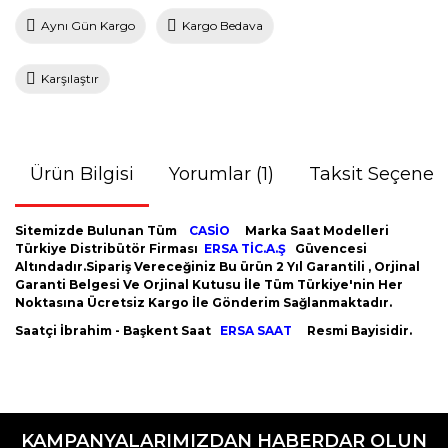
Aynı Gün Kargo
Kargo Bedava
Karşılaştır
Ürün Bilgisi
Yorumlar (1)
Taksit Seçenekl
Sitemizde Bulunan Tüm
CASİO
Marka Saat Modelleri
Türkiye Distribütör Firması
ERSA TİC.A.Ş
Güvencesi
Altındadır.Sipariş Vereceğiniz Bu ürün 2 Yıl Garantili , Orjinal
Garanti Belgesi Ve Orjinal Kutusu İle Tüm Türkiye'nin Her
Noktasına Ücretsiz Kargo İle Gönderim Sağlanmaktadır.
Saatçi İbrahim - Başkent Saat
ERSA SAAT
Resmi Bayisidir.
Bu ürünün fiyat bilgisi, resim, ürün açıklamalarında ve diğer
konularda yetersiz gördüğünüz noktaları öneri formunu
kullanarak tarafımıza iletebilirsiniz.
KAMPANYALARIMIZDAN HABERDAR OLUN