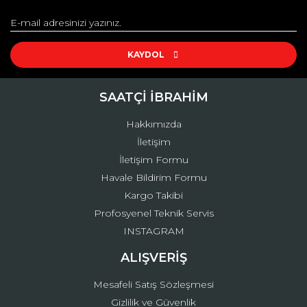
Görüş ve önerileriniz için teşekkür ederiz.
Casio GBD-H1000-1A4DR
Fiyatta yardımcı olurmusunuz
Ürün resmi kalitesiz, bozuk veya görüntülenemiyor.
Ürün açıklamasında eksik bilgiler bulunuyor.
KAYDOL
S... C... | 12/07/2022
Ürün bilgilerinde hatalar bulunuyor.
Ürün fiyatı diğer sitelerden daha pahalı.
SAATÇİ İBRAHİM
Yorum Yaz
Bu ürüne benzer farklı alternatifler olmalı.
Hakkımızda
İletişim
İletişim Formu
Havale Bildirim Formu
Kargo Takibi
Gönder
Profosyenel Teknik Servis
INSTAGRAM
ALIŞVERİŞ
Mesafeli Satış Sözleşmesi
Gizlilik ve Güvenlik