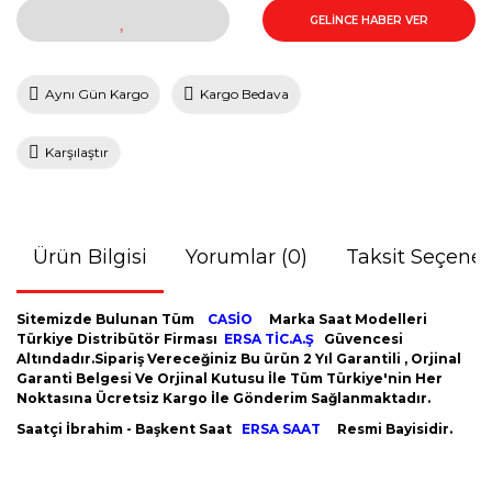
GELİNCE HABER VER
Aynı Gün Kargo
Kargo Bedava
Karşılaştır
Ürün Bilgisi
Yorumlar (0)
Taksit Seçenek
Sitemizde Bulunan Tüm
CASİO
Marka Saat Modelleri
Türkiye Distribütör Firması
ERSA TİC.A.Ş
Güvencesi
Altındadır.Sipariş Vereceğiniz Bu ürün 2 Yıl Garantili , Orjinal
Garanti Belgesi Ve Orjinal Kutusu İle Tüm Türkiye'nin Her
Noktasına Ücretsiz Kargo İle Gönderim Sağlanmaktadır.
Saatçi İbrahim - Başkent Saat
ERSA SAAT
Resmi Bayisidir.