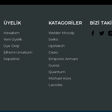
ÜYELİK
KATAGORİLER
BİZİ TAK
Hesabım
Welder Moody
Yeni Üyelik
Seiko
Üye Girişi
UpWatch
Şifremi Unuttum
Casio
Gönder
Sepetiniz
Emporio Armani
Guess
Quantum
Michael Kors
Lacoste