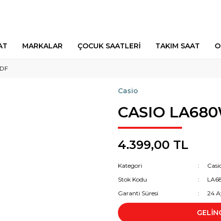
AT
MARKALAR
ÇOCUK SAATLERİ
TAKIM SAAT
O
8DF
Casio
CASIO LA68
4.399,00 TL
Kategori
Casi
Stok Kodu
LA6
Garanti Süresi
24 A
GELİN