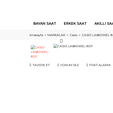
BAYAN SAAT
ERKEK SAAT
AKILLI SA
Anasayfa
MARKALAR
Casio
CASIO LA680WEL-
TAVSİYE ET
YORUM YAZ
FİYAT ALARMI