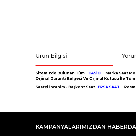
Ürün Bilgisi
Yoru
Sitemizde Bulunan Tüm
CASİO
Marka Saat Mod
Orjinal Garanti Belgesi Ve Orjinal Kutusu İle Tü
Saatçi İbrahim - Başkent Saat
ERSA SAAT
Resmi 
Bu ürünün fiyat bilgisi, resim, ürün açıklamaların
Görüş ve önerileriniz için teşekkür ederiz.
KAMPANYALARIMIZDAN HABERDA
Ürün resmi kalitesiz, bozuk veya görüntülenemiyo
Ürün açıklamasında eksik bilgiler bulunuyor.