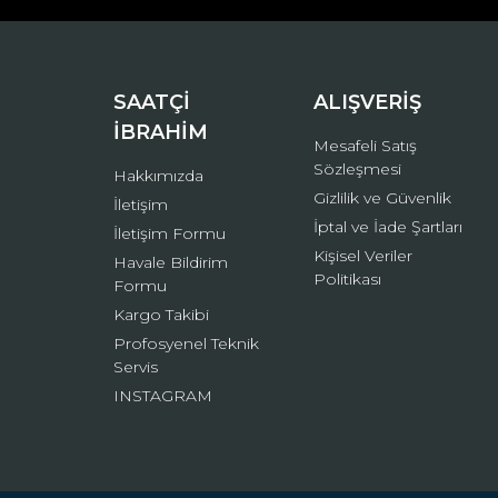
Ürün bilgilerinde hatalar bulunuyor.
Ürün fiyatı diğer sitelerden daha pahalı.
Bu ürüne benzer farklı alternatifler olmalı.
SAATÇİ
ALIŞVERİŞ
İBRAHİM
Mesafeli Satış
Sözleşmesi
Hakkımızda
Gizlilik ve Güvenlik
İletişim
İptal ve İade Şartları
İletişim Formu
Kişisel Veriler
Havale Bildirim
Politikası
Formu
Kargo Takibi
Profosyenel Teknik
Servis
INSTAGRAM