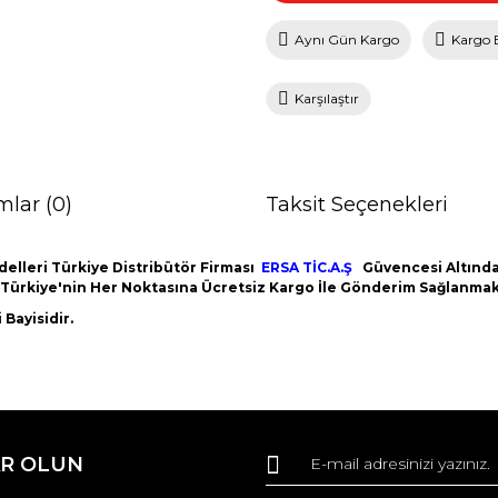
Aynı Gün Kargo
Kargo 
Karşılaştır
mlar (0)
Taksit Seçenekleri
elleri Türkiye Distribütör Firması
ERSA TİC.A.Ş
Güvencesi Altındad
m Türkiye'nin Her Noktasına Ücretsiz Kargo İle Gönderim Sağlanmak
Bayisidir.
da ve diğer konularda yetersiz gördüğünüz noktaları öneri formunu kullana
Bu ürüne ilk yorumu siz yapın!
R OLUN
r.
Yorum Yaz