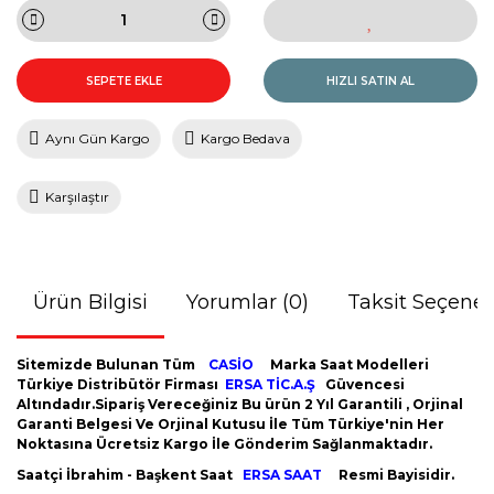
SEPETE EKLE
HIZLI SATIN AL
Aynı Gün Kargo
Kargo Bedava
Karşılaştır
Ürün Bilgisi
Yorumlar (0)
Taksit Seçenek
Sitemizde Bulunan Tüm
CASİO
Marka Saat Modelleri
Türkiye Distribütör Firması
ERSA TİC.A.Ş
Güvencesi
Altındadır.Sipariş Vereceğiniz Bu ürün 2 Yıl Garantili , Orjinal
Garanti Belgesi Ve Orjinal Kutusu İle Tüm Türkiye'nin Her
Noktasına Ücretsiz Kargo İle Gönderim Sağlanmaktadır.
Saatçi İbrahim - Başkent Saat
ERSA SAAT
Resmi Bayisidir.