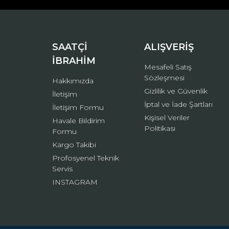
Ürün bilgilerinde hatalar bulunuyor.
Ürün fiyatı diğer sitelerden daha pahalı.
Bu ürüne benzer farklı alternatifler olmalı.
SAATÇİ
ALIŞVERİŞ
İBRAHİM
Mesafeli Satış
Sözleşmesi
Hakkımızda
Gizlilik ve Güvenlik
İletişim
İptal ve İade Şartları
İletişim Formu
Kişisel Veriler
Havale Bildirim
Politikası
Formu
Kargo Takibi
Profosyenel Teknik
Servis
INSTAGRAM