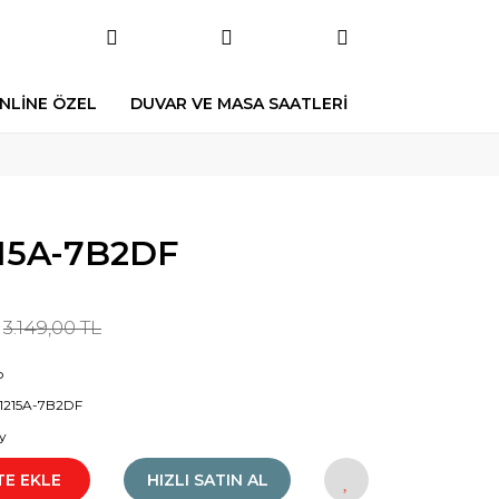
NLİNE ÖZEL
DUVAR VE MASA SAATLERİ
215A-7B2DF
3.149,00 TL
o
1215A-7B2DF
y
TE EKLE
HIZLI SATIN AL