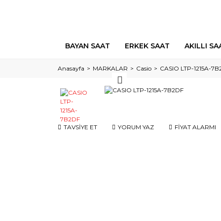
BAYAN SAAT
ERKEK SAAT
AKILLI SA
Anasayfa
MARKALAR
Casio
CASIO LTP-1215A-7B
TAVSİYE ET
YORUM YAZ
FİYAT ALARMI