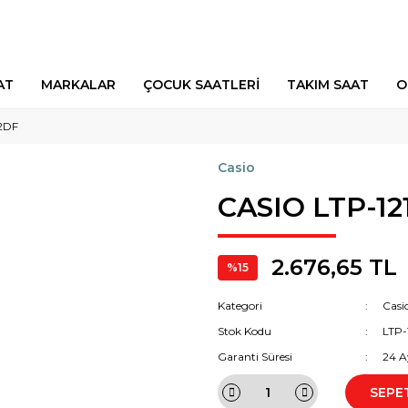
AT
MARKALAR
ÇOCUK SAATLERİ
TAKIM SAAT
O
2DF
Casio
CASIO LTP-1
2.676,65 TL
%15
Kategori
Casi
Stok Kodu
LTP-
Garanti Süresi
24 A
SEPE