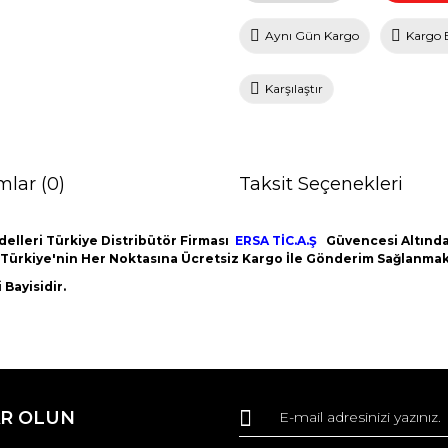
Aynı Gün Kargo
Kargo 
Karşılaştır
mlar (0)
Taksit Seçenekleri
elleri Türkiye Distribütör Firması
ERSA TİC.A.Ş
Güvencesi Altındad
m Türkiye'nin Her Noktasına Ücretsiz Kargo İle Gönderim Sağlanmak
Bayisidir.
da ve diğer konularda yetersiz gördüğünüz noktaları öneri formunu kullana
Bu ürüne ilk yorumu siz yapın!
R OLUN
r.
Yorum Yaz