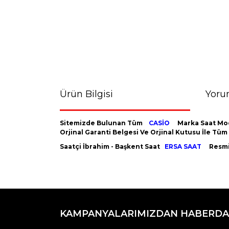
Ürün Bilgisi
Yoru
Sitemizde Bulunan Tüm
CASİO
Marka Saat Mod
Orjinal Garanti Belgesi Ve Orjinal Kutusu İle Tü
Saatçi İbrahim - Başkent Saat
ERSA SAAT
Resmi 
Bu ürünün fiyat bilgisi, resim, ürün açıklamaların
Görüş ve önerileriniz için teşekkür ederiz.
KAMPANYALARIMIZDAN HABERDA
Ürün resmi kalitesiz, bozuk veya görüntülenemiyo
Ürün açıklamasında eksik bilgiler bulunuyor.