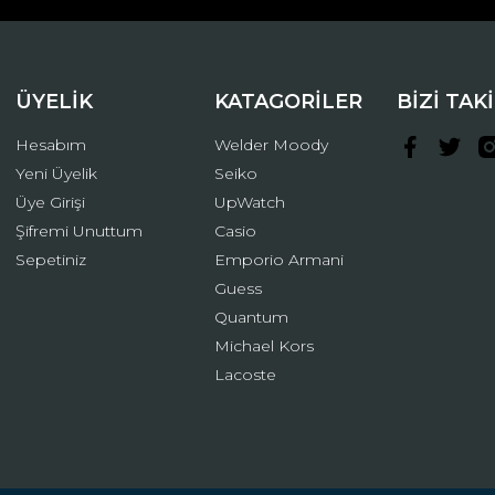
ÜYELİK
KATAGORİLER
BİZİ TAK
Hesabım
Welder Moody
Yeni Üyelik
Seiko
Üye Girişi
UpWatch
Şifremi Unuttum
Casio
Gönder
Sepetiniz
Emporio Armani
Guess
Quantum
Michael Kors
Lacoste