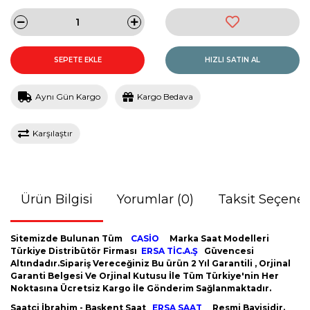
SEPETE EKLE
HIZLI SATIN AL
Aynı Gün Kargo
Kargo Bedava
Karşılaştır
Ürün Bilgisi
Yorumlar (0)
Taksit Seçenek
Sitemizde Bulunan Tüm
CASİO
Marka Saat Modelleri
Türkiye Distribütör Firması
ERSA TİC.A.Ş
Güvencesi
Altındadır.Sipariş Vereceğiniz Bu ürün 2 Yıl Garantili , Orjinal
Garanti Belgesi Ve Orjinal Kutusu İle Tüm Türkiye'nin Her
Noktasına Ücretsiz Kargo İle Gönderim Sağlanmaktadır.
Saatçi İbrahim - Başkent Saat
ERSA SAAT
Resmi Bayisidir.