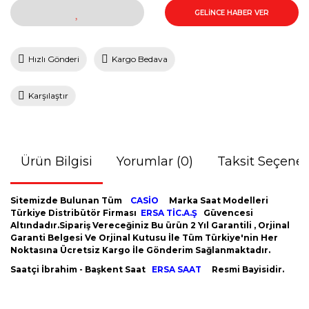
GELİNCE HABER VER
Hızlı Gönderi
Kargo Bedava
Karşılaştır
Ürün Bilgisi
Yorumlar (0)
Taksit Seçenek
Sitemizde Bulunan Tüm
CASİO
Marka Saat Modelleri
Türkiye Distribütör Firması
ERSA TİC.A.Ş
Güvencesi
Altındadır.Sipariş Vereceğiniz Bu ürün 2 Yıl Garantili , Orjinal
Garanti Belgesi Ve Orjinal Kutusu İle Tüm Türkiye'nin Her
Noktasına Ücretsiz Kargo İle Gönderim Sağlanmaktadır.
Saatçi İbrahim - Başkent Saat
ERSA SAAT
Resmi Bayisidir.