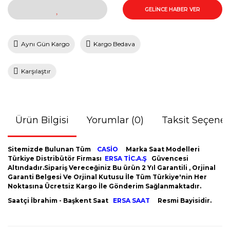
GELİNCE HABER VER
Aynı Gün Kargo
Kargo Bedava
Karşılaştır
Ürün Bilgisi
Yorumlar (0)
Taksit Seçenek
Sitemizde Bulunan Tüm
CASİO
Marka Saat Modelleri
Türkiye Distribütör Firması
ERSA TİC.A.Ş
Güvencesi
Altındadır.Sipariş Vereceğiniz Bu ürün 2 Yıl Garantili , Orjinal
Garanti Belgesi Ve Orjinal Kutusu İle Tüm Türkiye'nin Her
Noktasına Ücretsiz Kargo İle Gönderim Sağlanmaktadır.
Saatçi İbrahim - Başkent Saat
ERSA SAAT
Resmi Bayisidir.