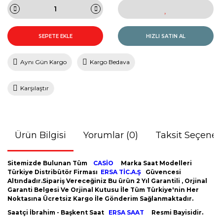
SEPETE EKLE
HIZLI SATIN AL
Aynı Gün Kargo
Kargo Bedava
Karşılaştır
Ürün Bilgisi
Yorumlar (0)
Taksit Seçenek
Sitemizde Bulunan Tüm
CASİO
Marka Saat Modelleri
Türkiye Distribütör Firması
ERSA TİC.A.Ş
Güvencesi
Altındadır.Sipariş Vereceğiniz Bu ürün 2 Yıl Garantili , Orjinal
Garanti Belgesi Ve Orjinal Kutusu İle Tüm Türkiye'nin Her
Noktasına Ücretsiz Kargo İle Gönderim Sağlanmaktadır.
Saatçi İbrahim - Başkent Saat
ERSA SAAT
Resmi Bayisidir.