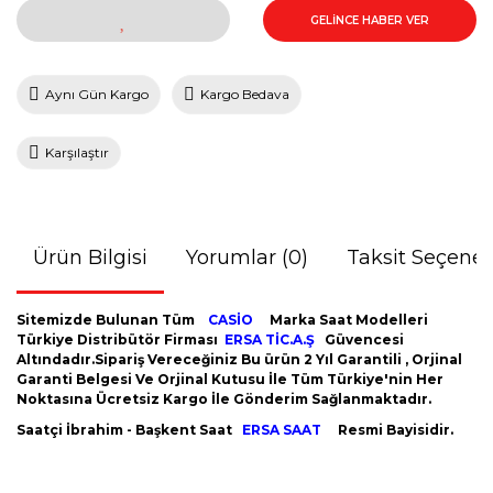
GELİNCE HABER VER
Aynı Gün Kargo
Kargo Bedava
Karşılaştır
Ürün Bilgisi
Yorumlar (0)
Taksit Seçenek
Sitemizde Bulunan Tüm
CASİO
Marka Saat Modelleri
Türkiye Distribütör Firması
ERSA TİC.A.Ş
Güvencesi
Altındadır.Sipariş Vereceğiniz Bu ürün 2 Yıl Garantili , Orjinal
Garanti Belgesi Ve Orjinal Kutusu İle Tüm Türkiye'nin Her
Noktasına Ücretsiz Kargo İle Gönderim Sağlanmaktadır.
Saatçi İbrahim - Başkent Saat
ERSA SAAT
Resmi Bayisidir.