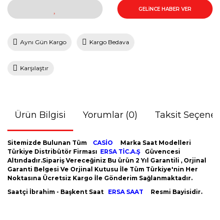
GELİNCE HABER VER
Aynı Gün Kargo
Kargo Bedava
Karşılaştır
Ürün Bilgisi
Yorumlar (0)
Taksit Seçenek
Sitemizde Bulunan Tüm
CASİO
Marka Saat Modelleri
Türkiye Distribütör Firması
ERSA TİC.A.Ş
Güvencesi
Altındadır.Sipariş Vereceğiniz Bu ürün 2 Yıl Garantili , Orjinal
Garanti Belgesi Ve Orjinal Kutusu İle Tüm Türkiye'nin Her
Noktasına Ücretsiz Kargo İle Gönderim Sağlanmaktadır.
Saatçi İbrahim - Başkent Saat
ERSA SAAT
Resmi Bayisidir.