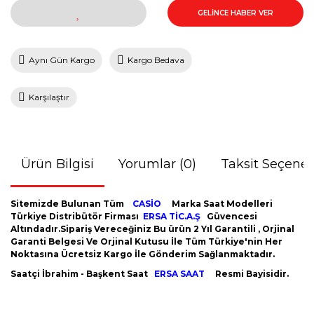
GELİNCE HABER VER
Aynı Gün Kargo
Kargo Bedava
Karşılaştır
Ürün Bilgisi
Yorumlar (0)
Taksit Seçenek
Sitemizde Bulunan Tüm
CASİO
Marka Saat Modelleri
Türkiye Distribütör Firması
ERSA TİC.A.Ş
Güvencesi
Altındadır.Sipariş Vereceğiniz Bu ürün 2 Yıl Garantili , Orjinal
Garanti Belgesi Ve Orjinal Kutusu İle Tüm Türkiye'nin Her
Noktasına Ücretsiz Kargo İle Gönderim Sağlanmaktadır.
Saatçi İbrahim - Başkent Saat
ERSA SAAT
Resmi Bayisidir.