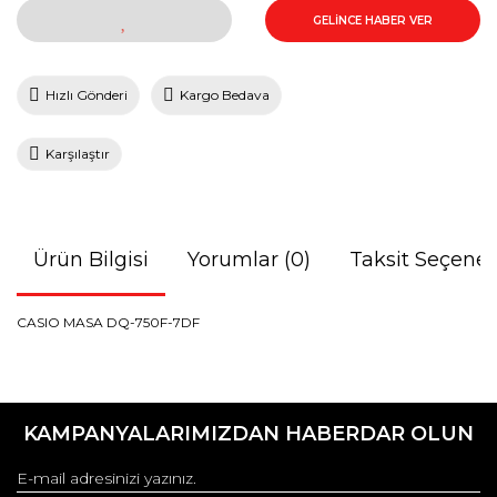
GELİNCE HABER VER
Hızlı Gönderi
Kargo Bedava
Karşılaştır
Ürün Bilgisi
Yorumlar (0)
Taksit Seçenek
CASIO MASA DQ-750F-7DF
Bu ürünün fiyat bilgisi, resim, ürün açıklamalarında ve diğer
konularda yetersiz gördüğünüz noktaları öneri formunu
Bu ürüne ilk yorumu siz yapın!
kullanarak tarafımıza iletebilirsiniz.
KAMPANYALARIMIZDAN HABERDAR OLUN
Görüş ve önerileriniz için teşekkür ederiz.
Yorum Yaz