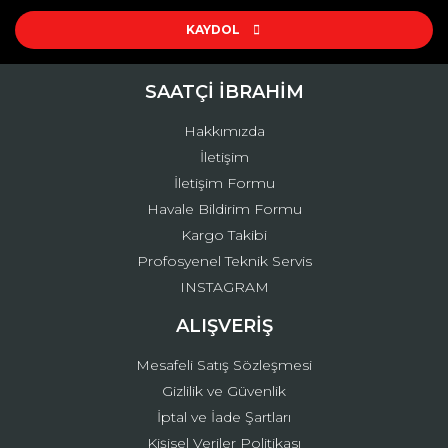
Ürün resmi kalitesiz, bozuk veya görüntülenemiyor.
Ürün açıklamasında eksik bilgiler bulunuyor.
KAYDOL
Ürün bilgilerinde hatalar bulunuyor.
Ürün fiyatı diğer sitelerden daha pahalı.
SAATÇİ İBRAHİM
Bu ürüne benzer farklı alternatifler olmalı.
Hakkımızda
İletişim
İletişim Formu
Havale Bildirim Formu
Kargo Takibi
Gönder
Profosyenel Teknik Servis
INSTAGRAM
ALIŞVERİŞ
Mesafeli Satış Sözleşmesi
Gizlilik ve Güvenlik
İptal ve İade Şartları
Kişisel Veriler Politikası