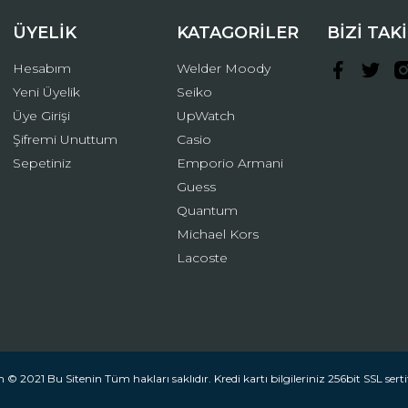
ÜYELİK
KATAGORİLER
BİZİ TAK
Hesabım
Welder Moody
Yeni Üyelik
Seiko
Üye Girişi
UpWatch
Şifremi Unuttum
Casio
Gönder
Sepetiniz
Emporio Armani
Guess
Quantum
Michael Kors
Lacoste
 © 2021 Bu Sitenin Tüm hakları saklıdır. Kredi kartı bilgileriniz 256bit SSL serti