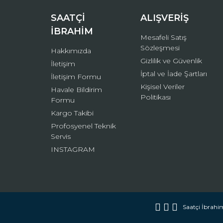
Bu ürüne benzer farklı alternatifler olmalı.
SAATÇİ
ALIŞVERİŞ
İBRAHİM
Mesafeli Satış
Sözleşmesi
Hakkımızda
Gizlilik ve Güvenlik
İletişim
İptal ve İade Şartları
İletişim Formu
Kişisel Veriler
Havale Bildirim
Politikası
Formu
Kargo Takibi
Profosyenel Teknik
Servis
INSTAGRAM
Saatçi İbrahim