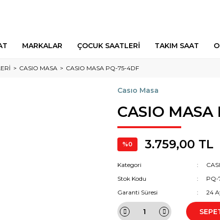
AT
MARKALAR
ÇOCUK SAATLERİ
TAKIM SAAT
O
ERİ
CASIO MASA
CASIO MASA PQ-75-4DF
Casıo Masa
CASIO MASA 
3.759,00 TL
%0
Kategori
CAS
Stok Kodu
PQ-
Garanti Süresi
24 A
SEPE