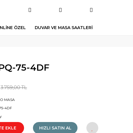
NLİNE ÖZEL
DUVAR VE MASA SAATLERİ
PQ-75-4DF
3.759,00 TL
IO MASA
75-4DF
y
TE EKLE
HIZLI SATIN AL