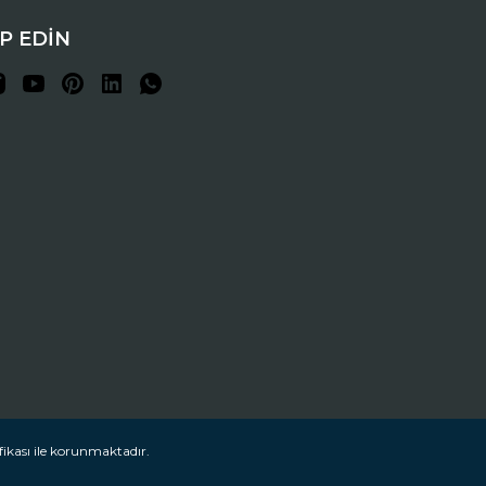
İP EDİN
fikası ile korunmaktadır.