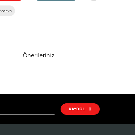
Bedava
Önerileriniz
rak tarafımıza iletebilirsiniz.
KAYDOL