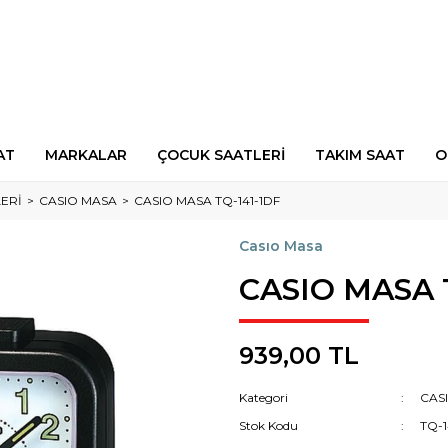
AT
MARKALAR
ÇOCUK SAATLERİ
TAKIM SAAT
O
ERİ
CASIO MASA
CASIO MASA TQ-141-1DF
Casıo Masa
CASIO MASA 
939,00 TL
Kategori
CAS
Stok Kodu
TQ-1