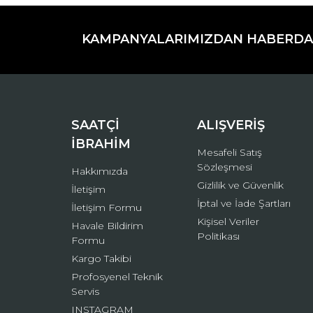
Görüş ve önerileriniz için teşekkür ederiz.
KAMPANYALARIMIZDAN HABERDA
Ürün resmi kalitesiz, bozuk veya görüntülenemiyo
Ürün açıklamasında eksik bilgiler bulunuyor.
Ürün bilgilerinde hatalar bulunuyor.
Ürün fiyatı diğer sitelerden daha pahalı.
Bu ürüne benzer farklı alternatifler olmalı.
SAATÇİ
ALIŞVERİŞ
İBRAHİM
Mesafeli Satış
Sözleşmesi
Hakkımızda
Gizlilik ve Güvenlik
İletişim
İptal ve İade Şartları
İletişim Formu
Kişisel Veriler
Havale Bildirim
Politikası
Formu
Kargo Takibi
Profosyenel Teknik
Servis
INSTAGRAM