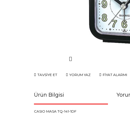
TAVSİYE ET
YORUM YAZ
FİYAT ALARMI
Ürün Bilgisi
Yoru
CASIO MASA TQ-141-1DF
Bu ürünün fiyat bilgisi, resim, ürün açıklamaların