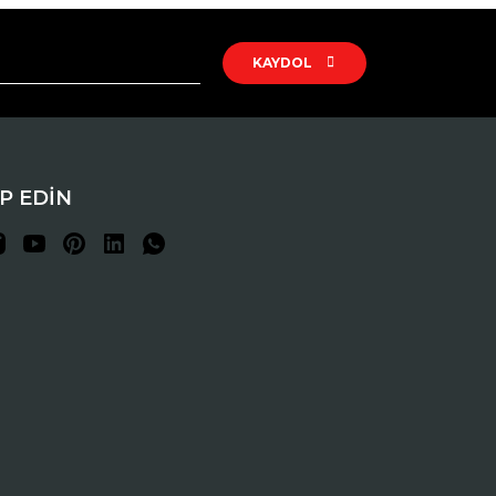
KAYDOL
İP EDİN