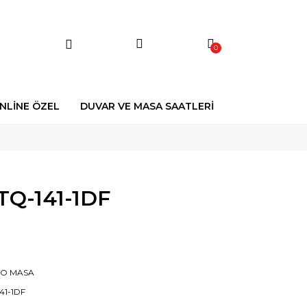
0
NLİNE ÖZEL
DUVAR VE MASA SAATLERİ
TQ-141-1DF
IO MASA
41-1DF