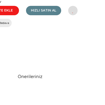
y
TE EKLE
HIZLI SATIN AL
Bedava
Önerileriniz
rak tarafımıza iletebilirsiniz.