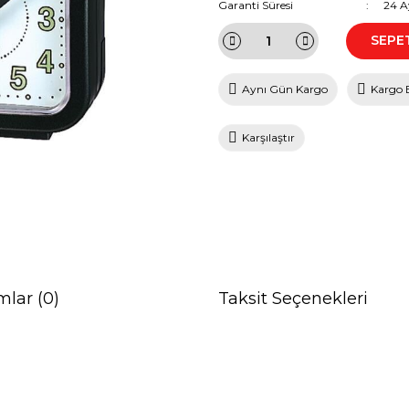
Garanti Süresi
24 A
SEPE
Aynı Gün Kargo
Kargo 
Karşılaştır
mlar (0)
Taksit Seçenekleri
da ve diğer konularda yetersiz gördüğünüz noktaları öneri formunu kullana