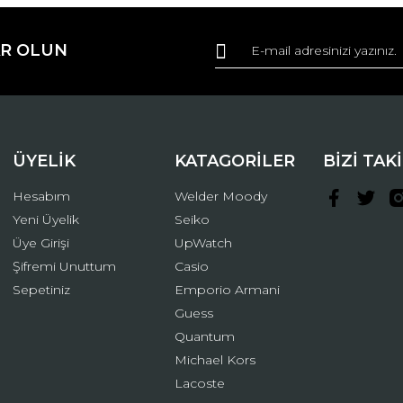
Bu ürüne ilk yorumu siz yapın!
R OLUN
r.
Yorum Yaz
ÜYELİK
KATAGORİLER
BİZİ TAK
Hesabım
Welder Moody
Yeni Üyelik
Seiko
Üye Girişi
UpWatch
Şifremi Unuttum
Casio
Gönder
Sepetiniz
Emporio Armani
Guess
Quantum
Michael Kors
Lacoste