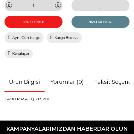
SEPETE EKLE
HIZLI SATIN AL
Aynı Gün Kargo
Kargo Bedava
Karşılaştır
Ürün Bilgisi
Yorumlar (0)
Taksit Seçenek
CASIO MASA TQ-218-2DF
Bu ürünün fiyat bilgisi, resim, ürün açıklamalarında ve diğer
konularda yetersiz gördüğünüz noktaları öneri formunu
Bu ürüne ilk yorumu siz yapın!
kullanarak tarafımıza iletebilirsiniz.
KAMPANYALARIMIZDAN HABERDAR OLUN
Görüş ve önerileriniz için teşekkür ederiz.