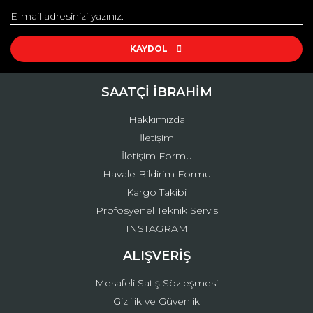
Yorum Yaz
Ürün resmi kalitesiz, bozuk veya görüntülenemiyor.
Ürün açıklamasında eksik bilgiler bulunuyor.
KAYDOL
Ürün bilgilerinde hatalar bulunuyor.
Ürün fiyatı diğer sitelerden daha pahalı.
SAATÇİ İBRAHİM
Bu ürüne benzer farklı alternatifler olmalı.
Hakkımızda
İletişim
İletişim Formu
Havale Bildirim Formu
Kargo Takibi
Gönder
Profosyenel Teknik Servis
INSTAGRAM
ALIŞVERİŞ
Mesafeli Satış Sözleşmesi
Gizlilik ve Güvenlik