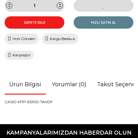
SEPETE EKLE
HIZLI SATIN AL
Hızlı Gönderi
Kargo Bedava
Karşılaştır
Ürün Bilgisi
Yorumlar (0)
Taksit Seçenek
CASIO MTP-E510D-7AVDF
Bu ürünün fiyat bilgisi, resim, ürün açıklamalarında ve diğer
konularda yetersiz gördüğünüz noktaları öneri formunu
Bu ürüne ilk yorumu siz yapın!
kullanarak tarafımıza iletebilirsiniz.
KAMPANYALARIMIZDAN HABERDAR OLUN
Görüş ve önerileriniz için teşekkür ederiz.