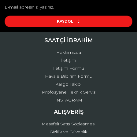
Yorum Yaz
Ürün resmi kalitesiz, bozuk veya görüntülenemiyor.
Ürün açıklamasında eksik bilgiler bulunuyor.
KAYDOL
Ürün bilgilerinde hatalar bulunuyor.
Ürün fiyatı diğer sitelerden daha pahalı.
SAATÇİ İBRAHİM
Bu ürüne benzer farklı alternatifler olmalı.
Hakkımızda
İletişim
İletişim Formu
Havale Bildirim Formu
Kargo Takibi
Gönder
Profosyenel Teknik Servis
INSTAGRAM
ALIŞVERİŞ
Mesafeli Satış Sözleşmesi
Gizlilik ve Güvenlik