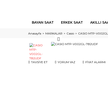
BAYAN SAAT
ERKEK SAAT
AKILLI SA
Anasayfa
MARKALAR
Casio
CASIO MTP-V002GL
TAVSİYE ET
YORUM YAZ
FİYAT ALARMI