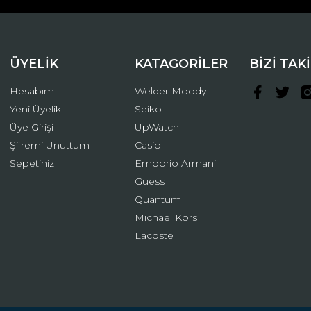
ÜYELİK
KATAGORİLER
BİZİ TAK
Hesabım
Welder Moody
Yeni Üyelik
Seiko
Üye Girişi
UpWatch
Şifremi Unuttum
Casio
Gönder
Sepetiniz
Emporio Armani
Guess
Quantum
Michael Kors
Lacoste