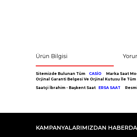
Ürün Bilgisi
Yoru
Sitemizde Bulunan Tüm
CASİO
Marka Saat Mod
Orjinal Garanti Belgesi Ve Orjinal Kutusu İle Tü
Saatçi İbrahim - Başkent Saat
ERSA SAAT
Resmi 
Bu ürünün fiyat bilgisi, resim, ürün açıklamaların
Görüş ve önerileriniz için teşekkür ederiz.
KAMPANYALARIMIZDAN HABERDA
Ürün resmi kalitesiz, bozuk veya görüntülenemiyo
Ürün açıklamasında eksik bilgiler bulunuyor.