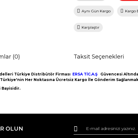
Aynı Gün Kargo
Kargo 
Karşılaştır
mlar (0)
Taksit Seçenekleri
elleri Türkiye Distribütör Firması
ERSA TİC.A.Ş
Güvencesi Altındad
m Türkiye'nin Her Noktasına Ücretsiz Kargo İle Gönderim Sağlanmak
Bayisidir.
da ve diğer konularda yetersiz gördüğünüz noktaları öneri formunu kullana
Bu ürüne ilk yorumu siz yapın!
R OLUN
r.
Yorum Yaz