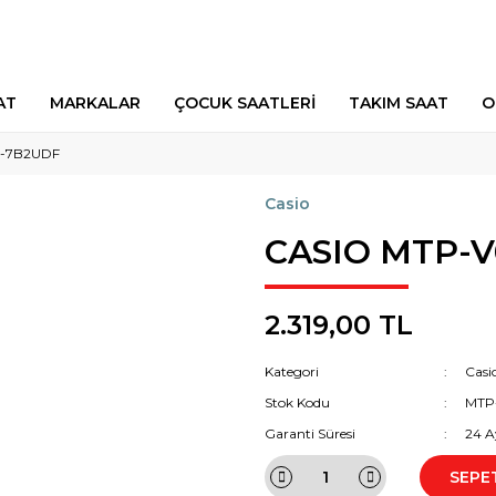
AT
MARKALAR
ÇOCUK SAATLERİ
TAKIM SAAT
O
-7B2UDF
Casio
CASIO MTP-
2.319,00 TL
Kategori
Casi
Stok Kodu
MTP
Garanti Süresi
24 A
SEPE