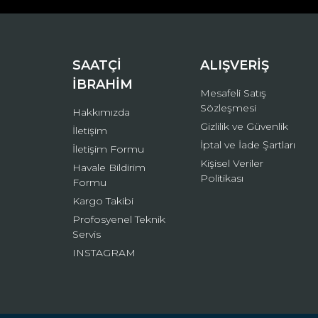
Ürün bilgilerinde hatalar bulunuyor.
Ürün fiyatı diğer sitelerden daha pahalı.
Bu ürüne benzer farklı alternatifler olmalı.
SAATÇİ
ALIŞVERİŞ
İBRAHİM
Mesafeli Satış
Sözleşmesi
Hakkımızda
Gizlilik ve Güvenlik
İletişim
İptal ve İade Şartları
İletişim Formu
Kişisel Veriler
Havale Bildirim
Politikası
Formu
Kargo Takibi
Profosyenel Teknik
Servis
INSTAGRAM