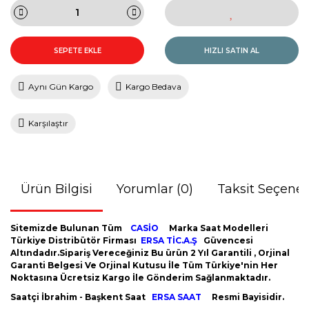
SEPETE EKLE
HIZLI SATIN AL
Aynı Gün Kargo
Kargo Bedava
Karşılaştır
Ürün Bilgisi
Yorumlar (0)
Taksit Seçenek
Sitemizde Bulunan Tüm
CASİO
Marka Saat Modelleri
Türkiye Distribütör Firması
ERSA TİC.A.Ş
Güvencesi
Altındadır.Sipariş Vereceğiniz Bu ürün 2 Yıl Garantili , Orjinal
Garanti Belgesi Ve Orjinal Kutusu İle Tüm Türkiye'nin Her
Noktasına Ücretsiz Kargo İle Gönderim Sağlanmaktadır.
Saatçi İbrahim - Başkent Saat
ERSA SAAT
Resmi Bayisidir.