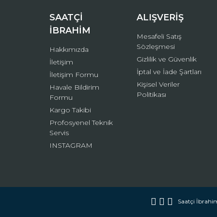
Bu ürüne benzer farklı alternatifler olmalı.
SAATÇİ
ALIŞVERİŞ
İBRAHİM
Mesafeli Satış
Sözleşmesi
Hakkımızda
Gizlilik ve Güvenlik
İletişim
İptal ve İade Şartları
İletişim Formu
Kişisel Veriler
Havale Bildirim
Politikası
Formu
Kargo Takibi
Profosyenel Teknik
Servis
INSTAGRAM
Saatçi İbrahim