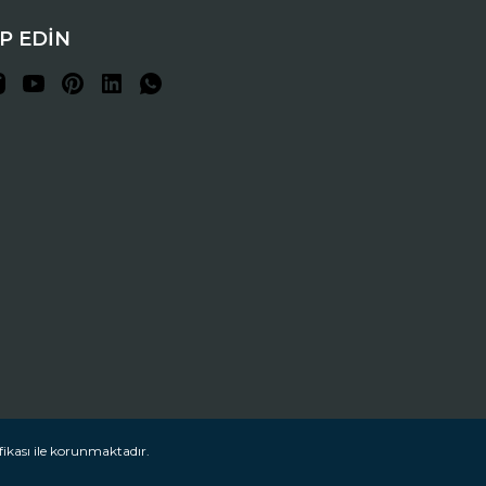
İP EDİN
fikası ile korunmaktadır.