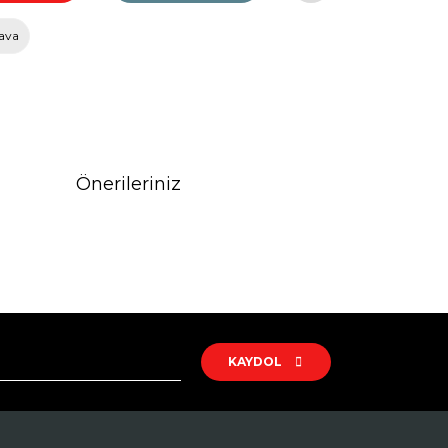
ava
Önerileriniz
rak tarafımıza iletebilirsiniz.
KAYDOL