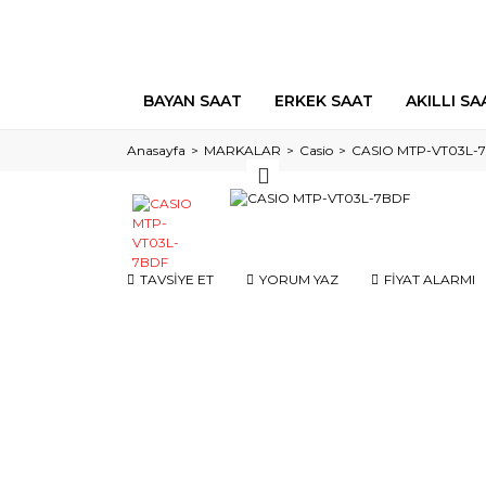
BAYAN SAAT
ERKEK SAAT
AKILLI SA
Anasayfa
MARKALAR
Casio
CASIO MTP-VT03L-
TAVSİYE ET
YORUM YAZ
FİYAT ALARMI