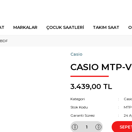
AT
MARKALAR
ÇOCUK SAATLERİ
TAKIM SAAT
O
7BDF
Casio
CASIO MTP-
3.439,00 TL
Kategori
Casi
Stok Kodu
MTP
Garanti Süresi
24 A
SEPE