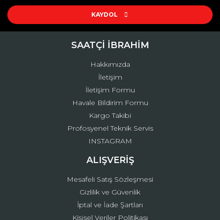
Ürün resmi kalitesiz, bozuk veya görüntülenemiyor.
Ürün açıklamasında eksik bilgiler bulunuyor.
KAYDOL
Ürün bilgilerinde hatalar bulunuyor.
Ürün fiyatı diğer sitelerden daha pahalı.
SAATÇİ İBRAHİM
Bu ürüne benzer farklı alternatifler olmalı.
Hakkımızda
İletişim
İletişim Formu
Havale Bildirim Formu
Kargo Takibi
Gönder
Profosyenel Teknik Servis
INSTAGRAM
ALIŞVERİŞ
Mesafeli Satış Sözleşmesi
Gizlilik ve Güvenlik
İptal ve İade Şartları
Kişisel Veriler Politikası