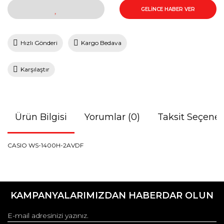
GELİNCE HABER VER
Hızlı Gönderi
Kargo Bedava
Karşılaştır
Ürün Bilgisi
Yorumlar (0)
Taksit Seçenek
CASIO WS-1400H-2AVDF
Bu ürünün fiyat bilgisi, resim, ürün açıklamalarında ve diğer
konularda yetersiz gördüğünüz noktaları öneri formunu
Bu ürüne ilk yorumu siz yapın!
kullanarak tarafımıza iletebilirsiniz.
KAMPANYALARIMIZDAN HABERDAR OLUN
Görüş ve önerileriniz için teşekkür ederiz.
Yorum Yaz