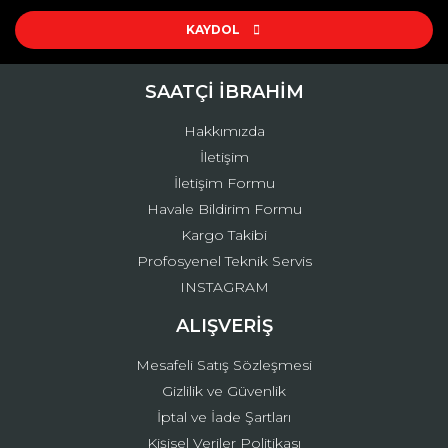
Ürün resmi kalitesiz, bozuk veya görüntülenemiyor.
Ürün açıklamasında eksik bilgiler bulunuyor.
KAYDOL
Ürün bilgilerinde hatalar bulunuyor.
Ürün fiyatı diğer sitelerden daha pahalı.
SAATÇİ İBRAHİM
Bu ürüne benzer farklı alternatifler olmalı.
Hakkımızda
İletişim
İletişim Formu
Havale Bildirim Formu
Kargo Takibi
Gönder
Profosyenel Teknik Servis
INSTAGRAM
ALIŞVERİŞ
Mesafeli Satış Sözleşmesi
Gizlilik ve Güvenlik
İptal ve İade Şartları
Kişisel Veriler Politikası