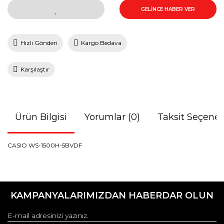
GELİNCE HABER VER
Hızlı Gönderi
Kargo Bedava
Karşılaştır
Ürün Bilgisi
Yorumlar (0)
Taksit Seçenek
CASIO WS-1500H-5BVDF
Bu ürünün fiyat bilgisi, resim, ürün açıklamalarında ve diğer
konularda yetersiz gördüğünüz noktaları öneri formunu
Bu ürüne ilk yorumu siz yapın!
kullanarak tarafımıza iletebilirsiniz.
KAMPANYALARIMIZDAN HABERDAR OLUN
Görüş ve önerileriniz için teşekkür ederiz.
Yorum Yaz