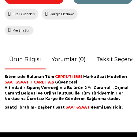
Hızlı Gönderi
Kargo Bedava
Karşılaştır
Ürün Bilgisi
Yorumlar (0)
Taksit Seçenek
Sitemizde Bulunan Tüm
CERRUTİ 1881
Marka Saat Modelleri
SAAT&SAAT TİCARET A.Ş
Güvencesi
Altındadır.Sipariş Vereceğiniz Bu ürün 2 Yıl Garantili , Orjinal
Garanti Belgesi Ve Orjinal Kutusu İle Tüm Türkiye'nin Her
Noktasına Ücretsiz Kargo İle Gönderim Sağlanmaktadır.
Saatçi İbrahim - Başkent Saat
SAAT&SAAT
Resmi Bayisidir.
Bu ürünün fiyat bilgisi, resim, ürün açıklamalarında ve diğer
konularda yetersiz gördüğünüz noktaları öneri formunu
Bu ürüne ilk yorumu siz yapın!