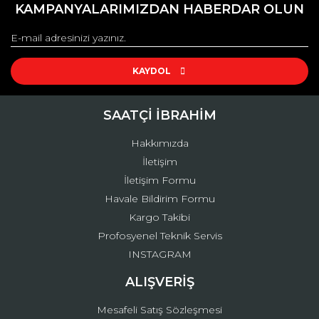
kullanarak tarafımıza iletebilirsiniz.
KAMPANYALARIMIZDAN HABERDAR OLUN
Görüş ve önerileriniz için teşekkür ederiz.
Yorum Yaz
Ürün resmi kalitesiz, bozuk veya görüntülenemiyor.
Ürün açıklamasında eksik bilgiler bulunuyor.
KAYDOL
Ürün bilgilerinde hatalar bulunuyor.
Ürün fiyatı diğer sitelerden daha pahalı.
SAATÇİ İBRAHİM
Bu ürüne benzer farklı alternatifler olmalı.
Hakkımızda
İletişim
İletişim Formu
Havale Bildirim Formu
Kargo Takibi
Gönder
Profosyenel Teknik Servis
INSTAGRAM
ALIŞVERİŞ
Mesafeli Satış Sözleşmesi