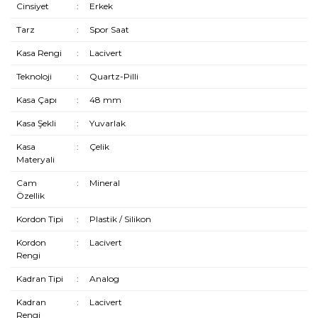
Cinsiyet
:
Erkek
Tarz
:
Spor Saat
Kasa Rengi
:
Lacivert
Teknoloji
:
Quartz-Pilli
Kasa Çapı
:
48 mm
Kasa Şekli
:
Yuvarlak
Kasa
:
Çelik
Materyali
Cam
:
Mineral
Özellik
Kordon Tipi
:
Plastik / Silikon
Kordon
:
Lacivert
Rengi
Kadran Tipi
:
Analog
Kadran
:
Lacivert
Rengi