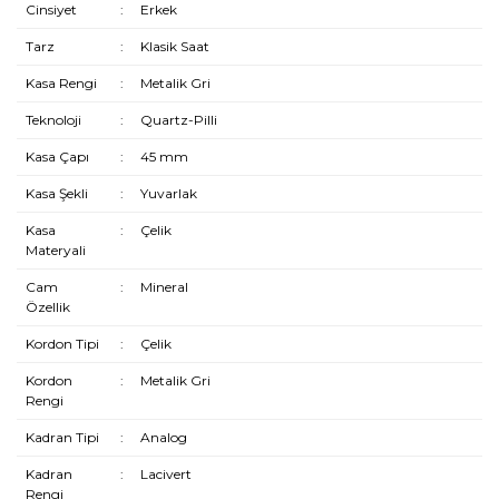
Cinsiyet
:
Erkek
Tarz
:
Klasik Saat
Kasa Rengi
:
Metalik Gri
Teknoloji
:
Quartz-Pilli
Kasa Çapı
:
45 mm
Kasa Şekli
:
Yuvarlak
Kasa
:
Çelik
Materyali
Cam
:
Mineral
Özellik
Kordon Tipi
:
Çelik
Kordon
:
Metalik Gri
Rengi
Kadran Tipi
:
Analog
Kadran
:
Lacivert
Rengi