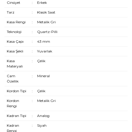
Cinsiyet
:
Erkek
Tarz
:
Klasik Saat
Kasa Rengi
:
Metalik Gri
Teknoloji
:
Quartz-Pilli
Kasa Çapı
:
43 mm
Kasa Şekli
:
Yuvarlak
Kasa
:
Çelik
Materyali
Cam
:
Mineral
Özellik
Kordon Tipi
:
Çelik
Kordon
:
Metalik Gri
Rengi
Kadran Tipi
:
Analog
Kadran
:
Siyah
Rengi